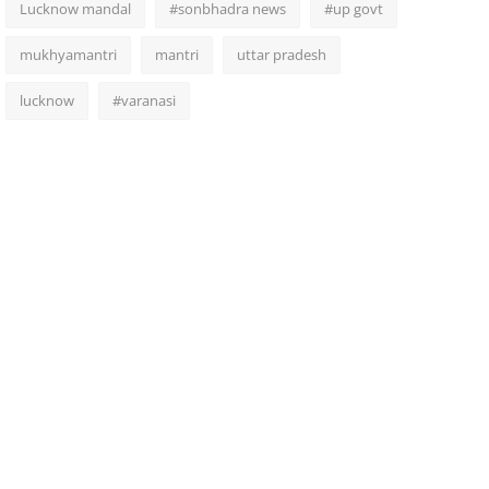
Lucknow mandal
#sonbhadra news
#up govt
mukhyamantri
mantri
uttar pradesh
lucknow
#varanasi