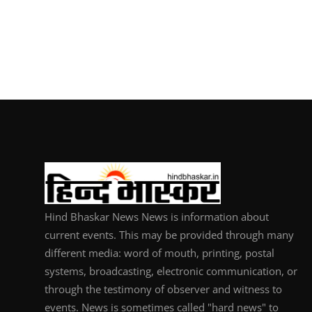
Hind Bhaskar News News is information about
current events. This may be provided through many
different media: word of mouth, printing, postal
systems, broadcasting, electronic communication, or
through the testimony of observer and witness to
events. News is sometimes called "hard news" to