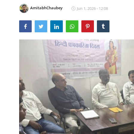
देश- विदेश
AmitabhChaubey
Jun 1, 2026 - 12:08
राशिफल
खेत- खलिहान
धर्म- अध्यात्म
आहार -विहार
हमारा जनप्रतिनिधि
नये भारत की नई तस्वीर
अपना गांव
साहित्य कला संस्कृति
संपादकीय