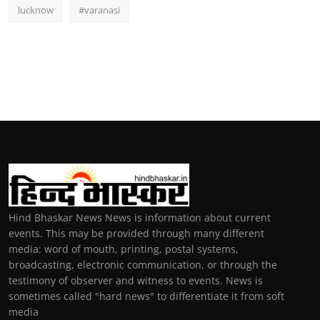
lucknow
#varanasi
Hind Bhaskar News News is information about current
events. This may be provided through many different
media: word of mouth, printing, postal systems,
broadcasting, electronic communication, or through the
testimony of observer and witness to events. News is
sometimes called "hard news" to differentiate it from soft
media