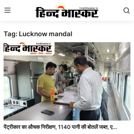
Tag: Lucknow mandal
Login
Register
Contact
होम
राष्ट्र चिंतन
उत्तर प्रदेश
आज का विचार
मनोरंजन
पेंट्रीकार का औचक निरीक्षण, 1140 पानी की बोतलें जब्त, ए...
epaper