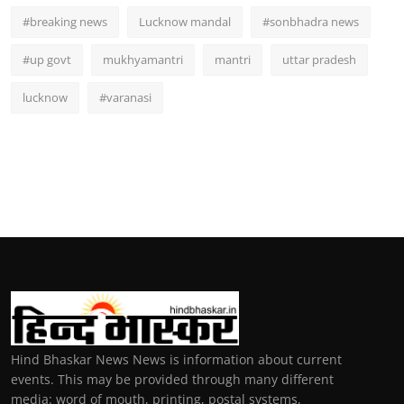
#breaking news
Lucknow mandal
#sonbhadra news
#up govt
mukhyamantri
mantri
uttar pradesh
lucknow
#varanasi
Hind Bhaskar News News is information about current
events. This may be provided through many different
media: word of mouth, printing, postal systems,