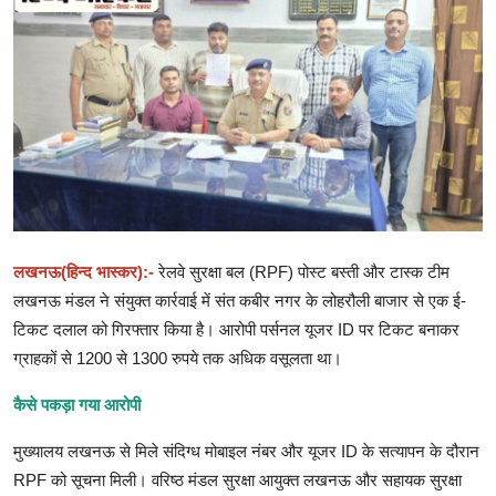
देश- विदेश
राशिफल
खेत- खलिहान
धर्म- अध्यात्म
आहार -विहार
लखनऊ(हिन्द भास्कर):-
रेलवे सुरक्षा बल (RPF) पोस्ट बस्ती और टास्क टीम
हमारा जनप्रतिनिधि
लखनऊ मंडल ने संयुक्त कार्रवाई में संत कबीर नगर के लोहरौली बाजार से एक ई-
नये भारत की नई तस्वीर
टिकट दलाल को गिरफ्तार किया है। आरोपी पर्सनल यूजर ID पर टिकट बनाकर
ग्राहकों से 1200 से 1300 रुपये तक अधिक वसूलता था।
अपना गांव
कैसे पकड़ा गया आरोपी
साहित्य कला संस्कृति
मुख्यालय लखनऊ से मिले संदिग्ध मोबाइल नंबर और यूजर ID के सत्यापन के दौरान
संपादकीय
RPF को सूचना मिली। वरिष्ठ मंडल सुरक्षा आयुक्त लखनऊ और सहायक सुरक्षा