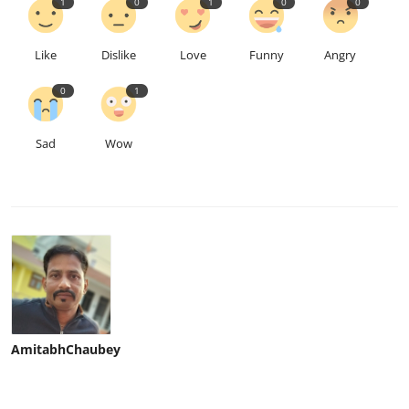
1
0
1
0
0
Like
Dislike
Love
Funny
Angry
0
1
Sad
Wow
AmitabhChaubey