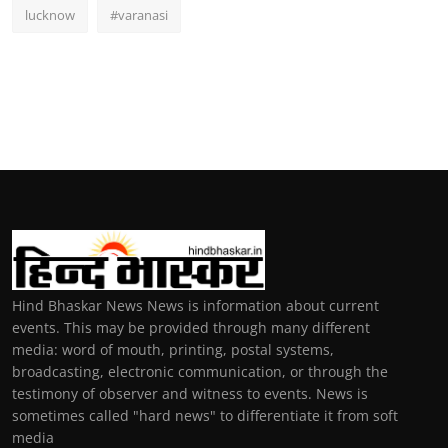
lucknow
#varanasi
Hind Bhaskar News News is information about current
events. This may be provided through many different
media: word of mouth, printing, postal systems,
broadcasting, electronic communication, or through the
testimony of observer and witness to events. News is
sometimes called "hard news" to differentiate it from soft
media