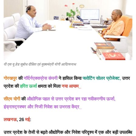
देश- विदेश
राशिफल
खेत- खलिहान
धर्म- अध्यात्म
आहार -विहार
पी एस यू हेड सुबोध दीक्षित एवं मुख्यमंत्री योगी आदित्यनाथ
हमारा जनप्रतिनिधि
गोरखपुर
की
नॉर्दर्नएक्सप्रेस कंपनी
ने हासिल किया
फ्लोटिंग सोलर प्रोजेक्ट,
उत्तर
प्रदेश की
हरित ऊर्जा
क्षमता को मिला
नया आयाम_
नये भारत की नई तस्वीर
सीएम योगी
की
औद्योगिक पहल से उत्तर प्रदेश बन रहा नवीकरणीय ऊर्जा,
अपना गांव
इंफ्रास्ट्रक्चर और निजी निवेश का उभरता केंद्र_
साहित्य कला संस्कृति
लखनऊ
, 26
मई
:
संपादकीय
उत्तर प्रदेश के तेजी से बढ़ते औद्योगिक और निवेश परिदृश्य में एक और बड़ी उपलब्धि