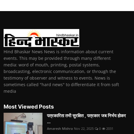
Hind Bhaskar News News is information about current
events. This may be provided through many different
media: word of mouth, printing, postal systems,
broadcasting, electronic communication, or through the
testimony of observer and witness to events. News is
sometimes called "hard news" to differentiate it from soft
media
Most Viewed Posts
पत्रकारिता तभी सुरक्षित , पत्रकार जब निर्भय होकर
...
Amaresh Mishra
Nov 22, 2025
0
2031