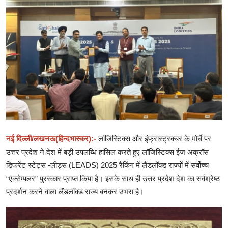
देश- विदेश
राशिफल
खेत- खलिहान
धर्म- अध्यात्म
आहार -विहार
हमारा जनप्रतिनिधि
नई दिल्ली/लखनऊ(हिन्दभास्कर):-
लॉजिस्टिक्स और इंफ्रास्ट्रक्चर के मोर्चे पर
नये भारत की नई तस्वीर
उत्तर प्रदेश ने देश में बड़ी उपलब्धि हासिल करते हुए लॉजिस्टिक्स ईज अक्रॉस
डिफरेंट स्टेट्स -लीड्स (LEADS) 2025 रैंकिंग में लैंडलॉक्ड राज्यों में सर्वोच्च
अपना गांव
“एक्सेम्पलर” पुरस्कार प्राप्त किया है। इसके साथ ही उत्तर प्रदेश देश का सर्वश्रेष्ठ
प्रदर्शन करने वाला लैंडलॉक्ड राज्य बनकर उभरा है।
साहित्य कला संस्कृति
संपादकीय