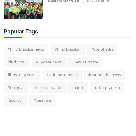
Amaresh Mishra
Jul 18, 2026
0
38
Popular Tags
#hind bhaskar news
#hind bhaskar
#sonbhadra
#lucknow
#update news
#news update
#breaking news
Lucknow mandal
#sonbhadra news
#up govt
mukhyamantri
mantri
uttar pradesh
lucknow
#varanasi